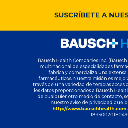
SUSCRÍBETE A NUE
Bausch Health Companies Inc. (Bausch 
multinacional de especialidades farmac
fabrica y comercializa una extens
farmacéuticos. Nuestra misión es mejorar
través de una variedad de terapias accesib
los datos proporcionados a Bausch Health 
de cualquier otro medio de contacto, s
nuestro aviso de privacidad que p
http://www.bauschhealth.co
183300201B049