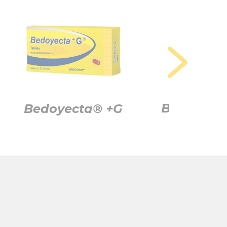
Bedoyect
Bedoyecta® +G
Caps