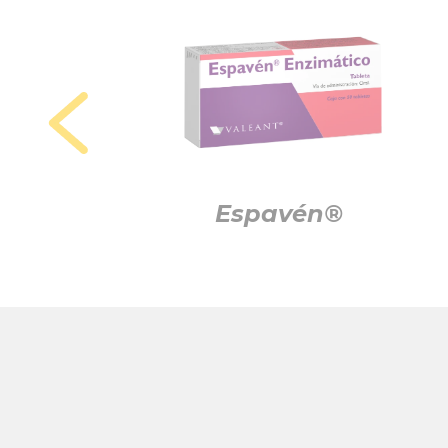
oyecta®
Espavén®
Caps