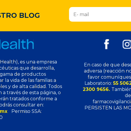
STRO BLOG
Health), es una empresa
En caso de que dese
éuticas que desarrolla,
adversa (reacción n
a gama de productos
favor comuníquese
 la vida de las familias a
Laboratorio:
55 506
les y de alta calidad. Todos
2300 9656.
También
a través de esta página, o
de
erán tratados conforme a
farmacovigilanc
odrás consultar en:
PERSISTEN LAS MO
m.mx
Permiso SSA:
0