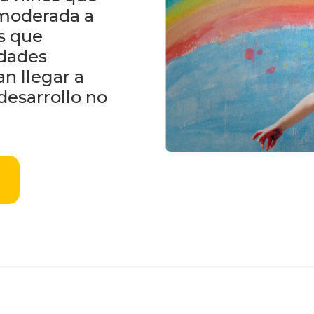
 moderada a
os que
idades
an llegar a
desarrollo no