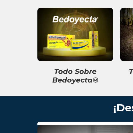
Todo Sobre
T
Bedoyecta®
¡De