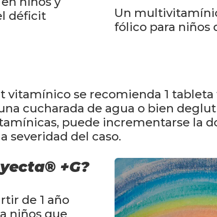
 en niños y
Un multivitamíni
l déficit
fólico para niños
it vitamínico se recomienda 1 tableta 
una cucharada de agua o bien deglutir
tamínicas, puede incrementarse la do
a severidad del caso.
oyecta® +G?
rtir de 1 año
ra niños que