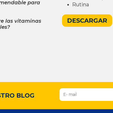
omendable para
Rutina
DESCARGAR
re las vitaminas
les?
ne
para mujeres
contiene
esarias para los
STRO BLOG