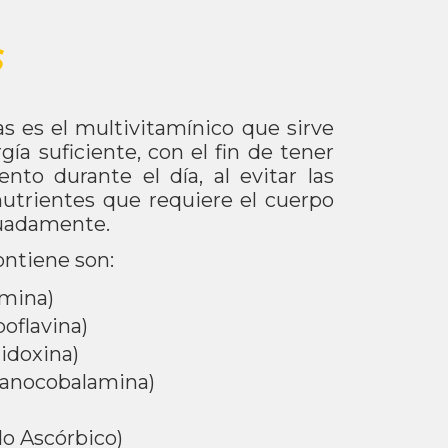
s
 es el multivitamínico que sirve
gía suficiente, con el fin de tener
to durante el día, al evitar las
 nutrientes que requiere el cuerpo
cuadamente.
ontiene son:
amina)
oflavina)
idoxina)
ianocobalamina)
do Ascórbico)