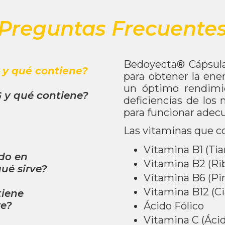
Preguntas Frecuente
Bedoyecta® Cápsulas
y qué contiene?
para obtener la ener
un óptimo rendimien
 y qué contiene?
deficiencias de los
para funcionar ade
Las vitaminas que c
Vitamina B1 (Ti
ido en
Vitamina B2 (Rib
ué sirve?
Vitamina B6 (Pir
Vitamina B12 (C
tiene
ve?
Ácido Fólico
Vitamina C (Áci