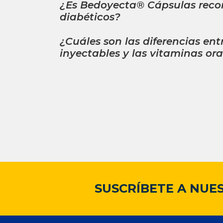
¿Es Bedoyecta® Cápsulas rec
diabéticos?
¿Cuáles son las diferencias ent
inyectables y las vitaminas ora
¿El ácido fólico, el cual contie
Bedoyecta® Cápsulas, es sólo 
embarazadas?
¿Qué vitaminas, como las que 
Bedoyecta® Pediátrica, son nec
niños?
SUSCRÍBETE A NUE